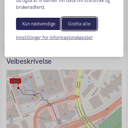
du også at vi samler inn data om statistikk og
brukeradferd.
Kun nødvendige
Godta alle
Innstillinger for informasjonskapsler
Veibeskrivelse