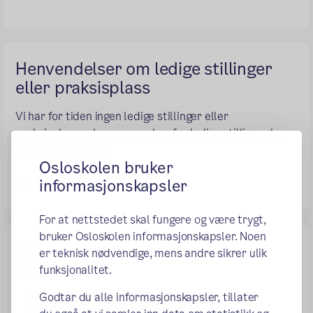
Henvendelser om ledige stillinger
eller praksisplass
Vi har for tiden ingen ledige stillinger eller
praksisplasser hos oss, se her for ledige stillinger hos
Utdanningsetaten:
Osloskolen bruker
Ledige stillinger i UDE
informasjonskapsler
For at nettstedet skal fungere og være trygt,
bruker Osloskolen informasjonskapsler. Noen
Veibeskrivelse fra Helsfyr T-bane
er teknisk nødvendige, mens andre sikrer ulik
stasjon
funksjonalitet.
Godtar du alle informasjonskapsler, tillater