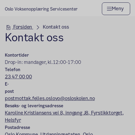
Meny
Oslo Voksenopplæring Servicesenter
Hovedseksjon
Forsiden
Kontakt oss
Kontakt oss
Kontortider
Drop-in: mandager, kl.12:00-17:00
Telefon
23 47 00 00
E-
post
postmottak.felles.oslovo@osloskolen.no
Besøks- og leveringsadresse
Karoline Kristiansens vei 8, inngang J8, Fyrstikktorget,
Helsfyr
Postadresse
Oslo Kommune, Utdanningsetaten, Oslo