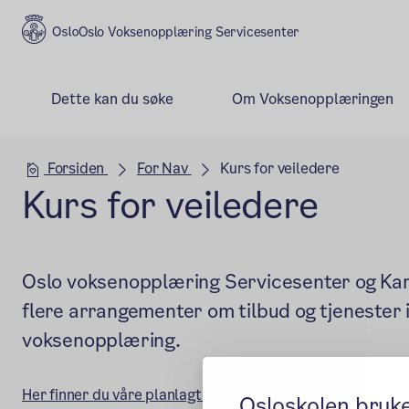
Oslo Voksenopplæring Servicesenter
Dette kan du søke
Om Voksenopplæringen
Hovedseksjon
Forsiden
For Nav
Kurs for veiledere
Kurs for veiledere
Oslo voksenopplæring Servicesenter og Karri
flere arrangementer om tilbud og tjenester 
voksenopplæring.
(ekstern le
Her finner du våre planlagte arrangementer.
Osloskolen bruk