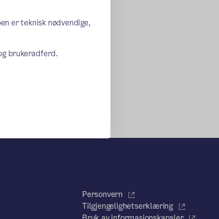
oen er teknisk nødvendige,
 og brukeradferd.
Personvern
Tilgjengelighetserklæring
Bruk av informasjonskapsler