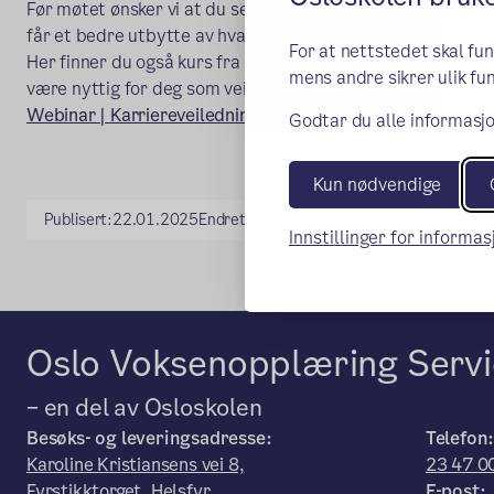
Før møtet ønsker vi at du ser på ressursene som vi legger ut
får et bedre utbytte av hva vi snakker om, håper vi.
For at nettstedet skal fu
Her finner du også kurs fra direktoratet for høyere utdan
mens andre sikrer ulik fun
være nyttig for deg som veileder:
(ekstern lenke)
Webinar | Karriereveiledning.no
Godtar du alle informasjo
Kun nødvendige
Publisert:
22.01.2025
Endret:
26.06.2026
Innstillinger for informa
Oslo Voksenopplæring Servi
– en del av Osloskolen
Besøks- og leveringsadresse:
Telefon
Karoline Kristiansens vei 8,
23 47 0
Fyrstikktorget, Helsfyr
E-post: