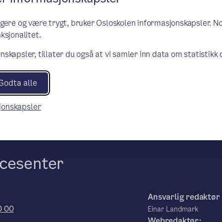
 til hvert møte. Det vil gjøre at du
ngere og være trygt, bruker Osloskolen informasjonskapsler. N
ning og kompetanse (HK-dir) som kan
ksjonalitet.
nskapsler, tillater du også at vi samler inn data om statistikk
Godta alle
sjonskapsler
cesenter
:
Ansvarlig redaktør
0 00
Einar Landmark
Webredaktør: