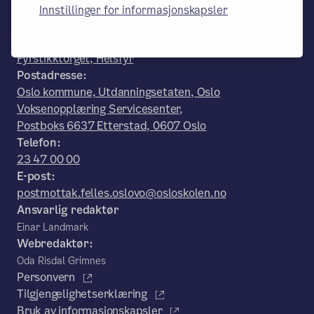
– en del av Osloskolen
Innstillinger for informasjonskapsler
Besøks- og leveringsadresse:
Karoline Kristiansens vei 8,
Fyrstikktorget, Helsfyr
Postadresse:
Oslo kommune, Utdanningsetaten, Oslo
Voksenopplæring Servicesenter,
Postboks 6637 Etterstad, 0607 Oslo
Telefon:
23 47 00 00
E-post:
postmottak.felles.oslovo@osloskolen.no
Ansvarlig redaktør
Einar Landmark
Webredaktør:
Oda Risdal Grimnes
Personvern
Tilgjengelighetserklæring
Bruk av informasjonskapsler