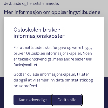
døvblinde og hørselshemmede.
Mer informasjon om opplæringstilbudene
Oslo VO Nydalen, tlf. 23393900
Oslo VO Skullerud, tlf. 23 46 49 00
Osloskolen bruker
informasjonskapsler
Publisert:
11.09.2024
Endret:
09.04.2026
For at nettstedet skal fungere og være trygt,
bruker Osloskolen informasjonskapsler. Noen
er teknisk nødvendige, mens andre sikrer ulik
funksjonalitet.
Godtar du alle informasjonskapsler, tillater
du også at vi samler inn data om statistikk og
Oslo Voksenopplæring
brukeradferd.
Servicesenter
Kun nødvendige
Godta alle