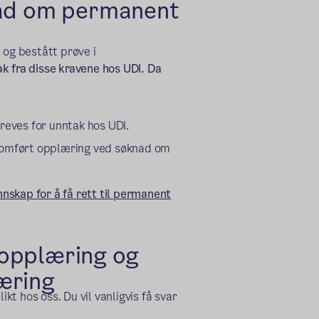
nad om permanent
 og bestått prøve i
k fra disse kravene hos UDI. Da
reves for unntak hos UDI.
nnomført opplæring ved søknad om
nskap for å få rett til permanent
l opplæring og
æring
ikt hos oss. Du vil vanligvis få svar