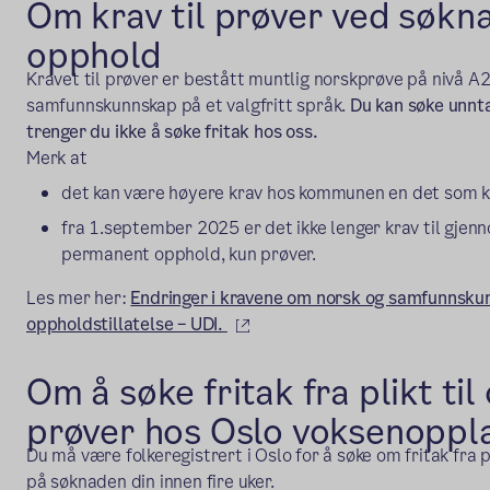
Om krav til prøver ved søk
opphold
Kravet til prøver er bestått muntlig norskprøve på nivå A2
samfunnskunnskap på et valgfritt språk.
Du kan søke unnta
trenger du ikke å søke fritak hos oss.
Merk at
det kan være høyere krav hos kommunen en det som k
fra 1.september 2025 er det ikke lenger krav til gje
permanent opphold, kun prøver.
Les mer her:
Endringer i kravene om norsk og samfunnskun
(ekstern lenke)
oppholdstillatelse – UDI.
Om å søke fritak fra plikt ti
prøver hos Oslo voksenoppl
Du må være folkeregistrert i Oslo for å søke om fritak fra pl
på søknaden din innen fire uker.