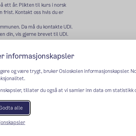
ett år. Plikten til kurs i norsk
n frist. Kontakt oss hvis du er
s kommunen. Da må du kontakte UDI.
n din, vis gjerne brevet til UDI.
er informasjonskapsler
 levere med søknaden.
ngere og være trygt, bruker Osloskolen informasjonskapsler. N
ksjonalitet.
nskapsler, tillater du også at vi samler inn data om statistikk
pholdstillatelse
Godta alle
oven
sjonskapsler