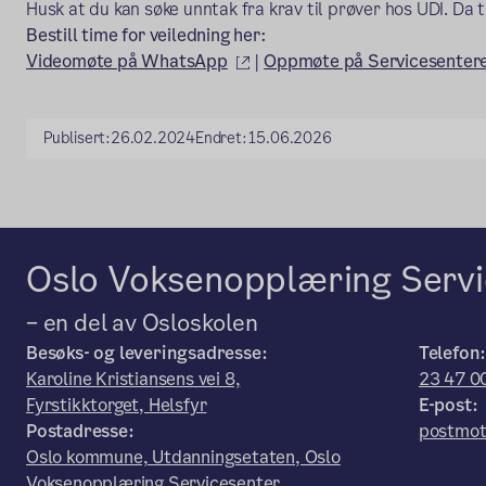
Husk at du kan søke unntak fra krav til prøver hos UDI. Da t
Bestill time for veiledning her:
(ekstern lenke)
Videomøte på WhatsApp
|
Oppmøte på Servicesenter
Publisert:
26.02.2024
Endret:
15.06.2026
Oslo Voksenopplæring Servi
– en del av Osloskolen
Besøks- og leveringsadresse:
Telefon
Karoline Kristiansens vei 8,
23 47 0
Fyrstikktorget, Helsfyr
E-post:
Postadresse:
postmot
Oslo kommune, Utdanningsetaten, Oslo
Voksenopplæring Servicesenter,