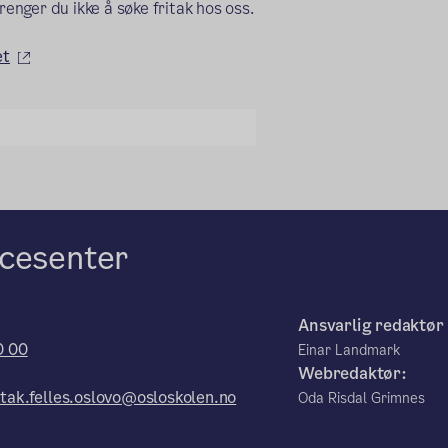
renger du ikke å søke fritak hos oss.
(ekstern lenke)
et
cesenter
:
Ansvarlig redaktør
0 00
Einar Landmark
Webredaktør:
tak.felles.oslovo@osloskolen.no
Oda Risdal Grimnes