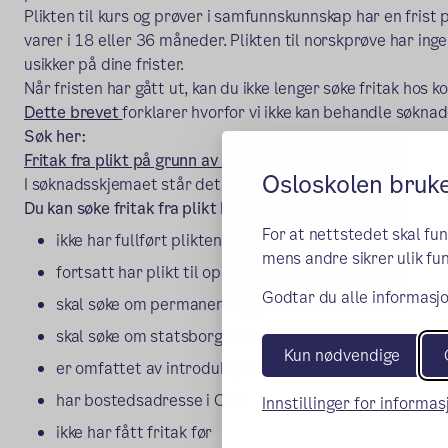
Plikten til kurs og prøver i samfunnskunnskap har en frist på 
varer i 18 eller 36 måneder. Plikten til norskprøve har inge
usikker på dine frister.
Når fristen har gått ut, kan du ikke lenger søke fritak ho
Dette brevet
forklarer hvorfor vi ikke kan behandle søknade
Søk her:
(ekstern lenke)
Fritak fra plikt på grunn av kunnskap
Osloskolen bruk
I søknadsskjemaet står det hvilken dokumentasjon du må
Du kan søke fritak fra plikt hvis du
For at nettstedet skal fu
ikke har fullført plikten din
mens andre sikrer ulik fun
fortsatt har plikt til opplæring eller prøver
Godtar du alle informasjo
skal søke om permanent oppholdstillatelse
skal søke om statsborgerskap uten å ha permanent op
Kun nødvendige
er omfattet av introduksjonsloven eller integreringsl
har bostedsadresse i Oslo
Innstillinger for informa
ikke har fått fritak før