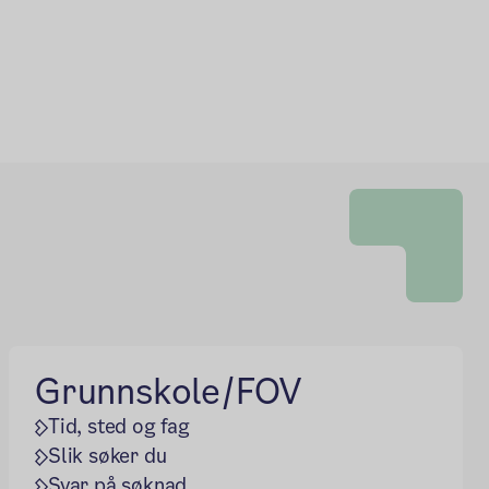
Grunnskole/FOV
Tid, sted og fag
Slik søker du
Svar på søknad