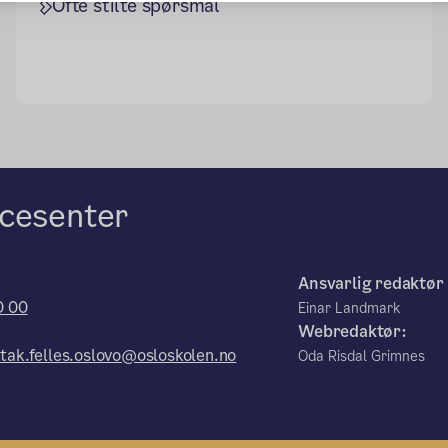
Ofte stilte spørsmål
cesenter
:
Ansvarlig redaktør
0 00
Einar Landmark
Webredaktør:
tak.felles.oslovo@osloskolen.no
Oda Risdal Grimnes