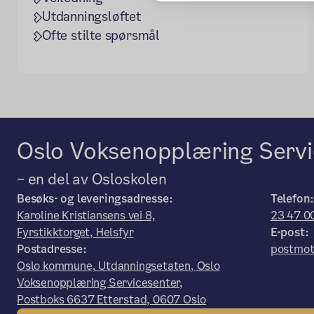
Utdanningsløftet
Ofte stilte spørsmål
Oslo Voksenopplæring Servi
– en del av Osloskolen
Besøks- og leveringsadresse:
Telefon
Karoline Kristiansens vei 8,
23 47 0
Fyrstikktorget, Helsfyr
E-post:
Postadresse:
postmot
Oslo kommune, Utdanningsetaten, Oslo
Voksenopplæring Servicesenter,
Postboks 6637 Etterstad, 0607 Oslo