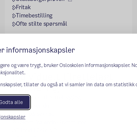
Fritak
Timebestilling
Ofte stilte spørsmål
er informasjonskapsler
ngere og være trygt, bruker Osloskolen informasjonskapsler. N
ksjonalitet.
Individuelt tilrettelagt
opplæring
nskapsler, tillater du også at vi samler inn data om statistikk
Individuell tilrettelegging
Godta alle
Slik søker du
Svar på søknad
sjonskapsler
Søkere fra andre kommuner
Tilbud i Oslo VO