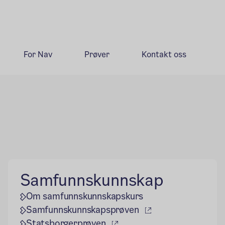
For Nav
Prøver
Kontakt oss
Samfunnskunnskap
Om samfunnskunnskapskurs
(ekstern lenke)
Samfunnskunnskapsprøven
(ekstern lenke)
Statsborgerprøven